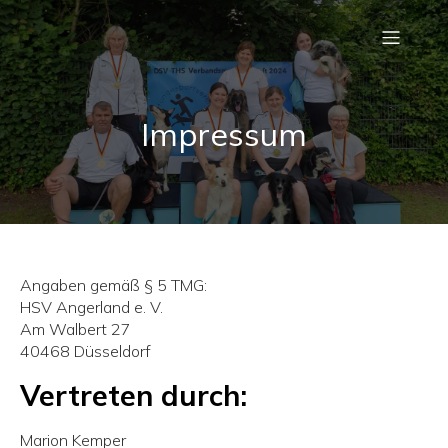
Impressum
Angaben gemäß § 5 TMG:
HSV Angerland e. V.
Am Walbert 27
40468 Düsseldorf
Vertreten durch:
Marion Kemper