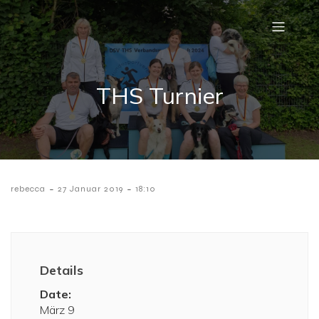
THS Turnier
-
-
rebecca
27 Januar 2019
18:10
Details
Date:
März 9