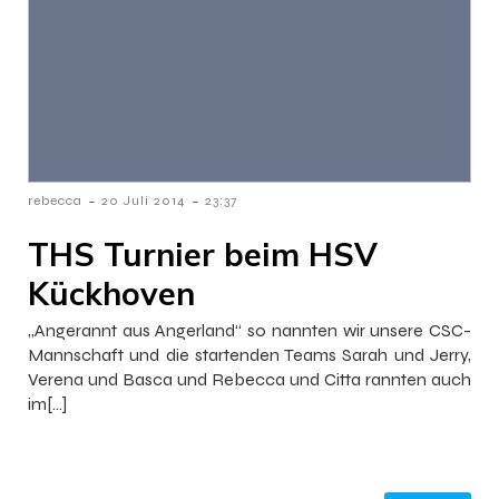
-
-
rebecca
20 Juli 2014
23:37
THS Turnier beim HSV
Kückhoven
„Angerannt aus Angerland“ so nannten wir unsere CSC-
Mannschaft und die startenden Teams Sarah und Jerry,
Verena und Basca und Rebecca und Citta rannten auch
im[…]