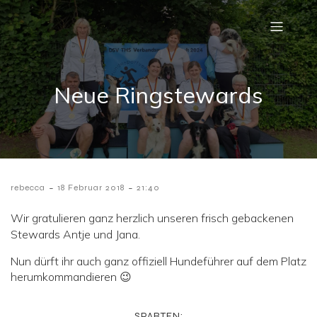
Neue Ringstewards
-
-
rebecca
18 Februar 2018
21:40
Wir gratulieren ganz herzlich unseren frisch gebackenen
Stewards Antje und Jana.
Nun dürft ihr auch ganz offiziell Hundeführer auf dem Platz
herumkommandieren 😉
SPARTEN: