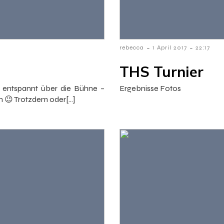
-
-
rebecca
1 April 2017
22:17
THS Turnier
g entspannt über die Bühne –
Ergebnisse Fotos
n 😉 Trotzdem oder[…]