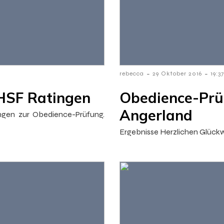
-
-
rebecca
29 Oktober 2016
19:37
HSF Ratingen
Obedience-Pr
Angerland
gen zur Obedience-Prüfung.
Ergebnisse Herzlichen Glückw