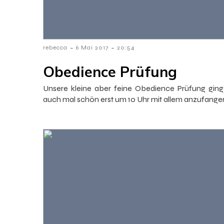
-
-
rebecca
6 Mai 2017
20:54
Obedience Prüfung
Unsere kleine aber feine Obedience Prüfung gin
auch mal schön erst um 10 Uhr mit allem anzufange