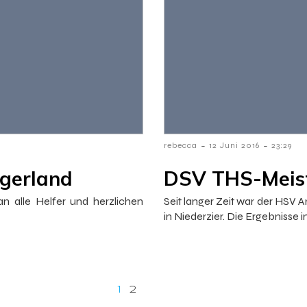
-
-
rebecca
12 Juni 2016
23:29
gerland
DSV THS-Meist
n alle Helfer und herzlichen
Seit langer Zeit war der HSV
in Niederzier. Die Ergebnisse
1
2