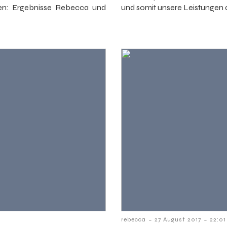
den: Ergebnisse Rebecca und
und somit unsere Leistungen 
-
-
rebecca
27 August 2017
22:01