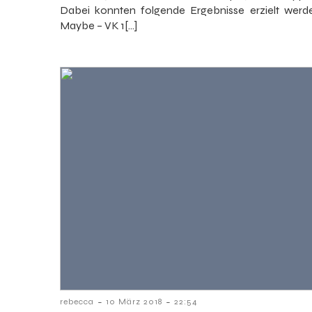
Dabei konnten folgende Ergebnisse erzielt wer
Maybe – VK 1[…]
-
-
rebecca
10 März 2018
22:54