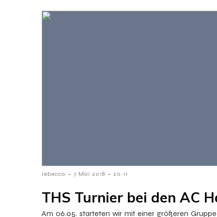
-
-
rebecca
7 Mai 2018
20:11
THS Turnier bei den AC
Am 06.05. starteten wir mit einer größeren Gru