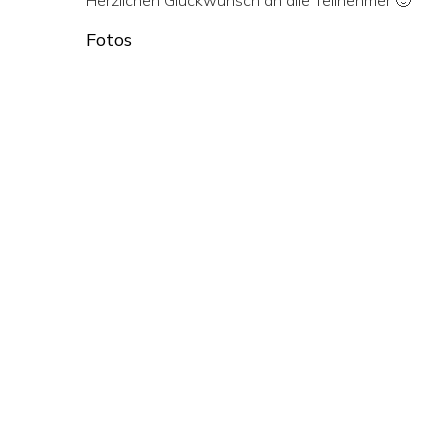
Herzlichen Glückwunsch an alle Teilnehmer 🙂
Fotos