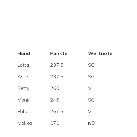
Hund
Punkte
Wertnote
Lotta
237,5
SG
Asics
237,5
SG
Betty
260
V
Monji
246
SG
Ebba
267,5
V
Mokka
171
n.B.