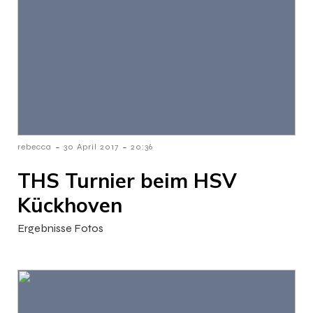
-
-
rebecca
30 April 2017
20:36
THS Turnier beim HSV
Kückhoven
Ergebnisse Fotos