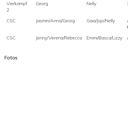
Vierkampf
Georg
Nelly
2
CSC
Jasmin/Anna/Georg
Gaia/Jojo/Nelly
CSC
Jenny/Verena/Rebecca
Emmi/Basca/Lizzy
Fotos