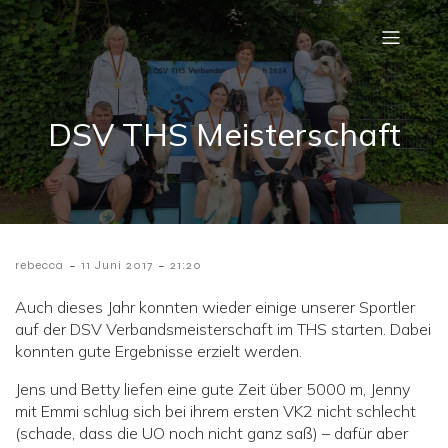
DSV THS Meisterschaft
-
-
rebecca
11 Juni 2017
21:20
Auch dieses Jahr konnten wieder einige unserer Sportler
auf der DSV Verbandsmeisterschaft im THS starten. Dabei
konnten gute Ergebnisse erzielt werden.
Jens und Betty liefen eine gute Zeit über 5000 m, Jenny
mit Emmi schlug sich bei ihrem ersten VK2 nicht schlecht
(schade, dass die UO noch nicht ganz saß) – dafür aber