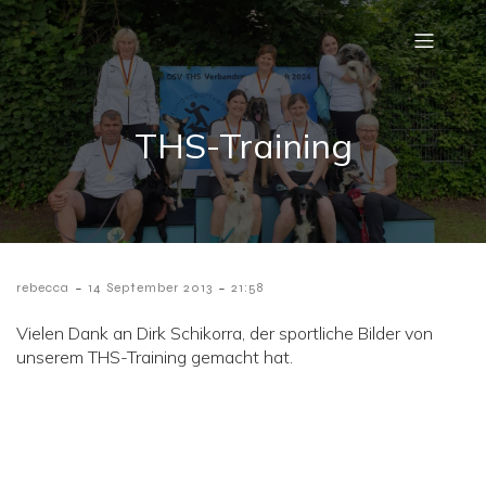
THS-Training
-
-
rebecca
14 September 2013
21:58
Vielen Dank an Dirk Schikorra, der sportliche Bilder von
unserem THS-Training gemacht hat.