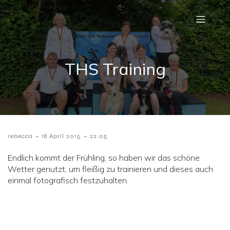
THS Training
-
-
rebecca
18 April 2015
22:05
Endlich kommt der Frühling, so haben wir das schöne
Wetter genutzt, um fleißig zu trainieren und dieses auch
einmal fotografisch festzuhalten.