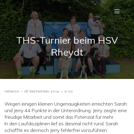
THS-Turnier beim HSV
Rheydt
-
-
rebecca
28 September 2014
0:02
Wegen einigen kleinen Ungenauigkeiten erreichten Sarah
und Jerry 44 Punkte in der Unterordnung. Jerry zeigte eine
freudige Mitarbeit und somit das Potenzial für mehr.
In den Laufdisziplinen lief es diesmal nicht rund, Sarah
schaffte es dennoch Jerry fehlerfrei vorzuführen.