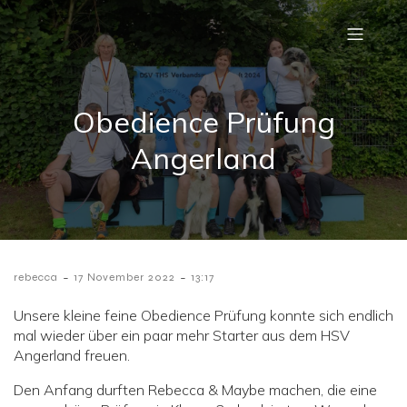
Obedience Prüfung
Angerland
-
-
rebecca
17 November 2022
13:17
Unsere kleine feine Obedience Prüfung konnte sich endlich
mal wieder über ein paar mehr Starter aus dem HSV
Angerland freuen.
Den Anfang durften Rebecca & Maybe machen, die eine