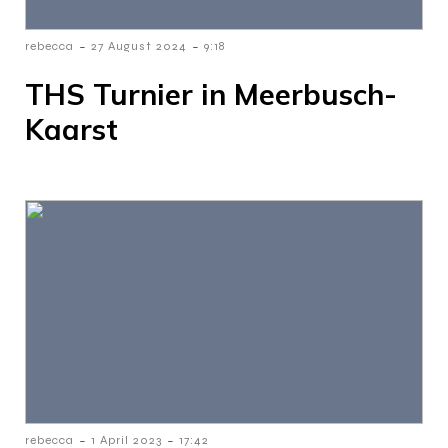
-
-
rebecca
27 August 2024
9:18
THS Turnier in Meerbusch-
Kaarst
-
-
rebecca
1 April 2023
17:42