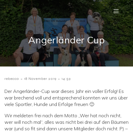
Angerländer Cup
-
-
rebecca
18 November 2019
14:59
Der Angerländer-Cup war dieses Jahr ein voller Erfolg! Es
war brechend voll und entsprechend konnten wir uns über
viele Sportler, Hunde und Erfolge freuen 🙂
Wir meldeten frei nach dem Motto „Wer hat noch nicht,
wer will noch mal“, alles was nicht bei drei auf den Bäumen
war (und so fit sind dann unsere Mitglieder doch nicht :P) –