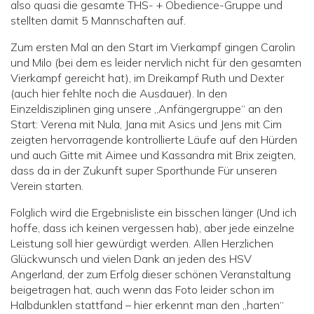
also quasi die gesamte THS- + Obedience-Gruppe und
stellten damit 5 Mannschaften auf.
Zum ersten Mal an den Start im Vierkampf gingen Carolin
und Milo (bei dem es leider nervlich nicht für den gesamten
Vierkampf gereicht hat), im Dreikampf Ruth und Dexter
(auch hier fehlte noch die Ausdauer). In den
Einzeldisziplinen ging unsere „Anfängergruppe“ an den
Start: Verena mit Nula, Jana mit Asics und Jens mit Cim
zeigten hervorragende kontrollierte Läufe auf den Hürden
und auch Gitte mit Aimee und Kassandra mit Brix zeigten,
dass da in der Zukunft super Sporthunde Für unseren
Verein starten.
Folglich wird die Ergebnisliste ein bisschen länger (Und ich
hoffe, dass ich keinen vergessen hab), aber jede einzelne
Leistung soll hier gewürdigt werden. Allen Herzlichen
Glückwunsch und vielen Dank an jeden des HSV
Angerland, der zum Erfolg dieser schönen Veranstaltung
beigetragen hat, auch wenn das Foto leider schon im
Halbdunklen stattfand – hier erkennt man den „harten“