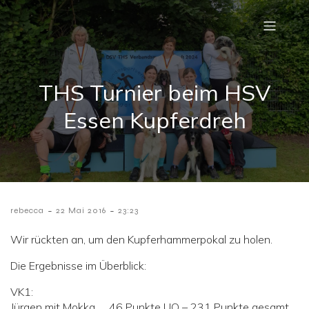
THS Turnier beim HSV
Essen Kupferdreh
-
-
rebecca
22 Mai 2016
23:23
Wir rückten an, um den Kupferhammerpokal zu holen.
Die Ergebnisse im Überblick:
VK1:
Jürgen mit Mokka 46 Punkte UO – 231 Punkte gesamt