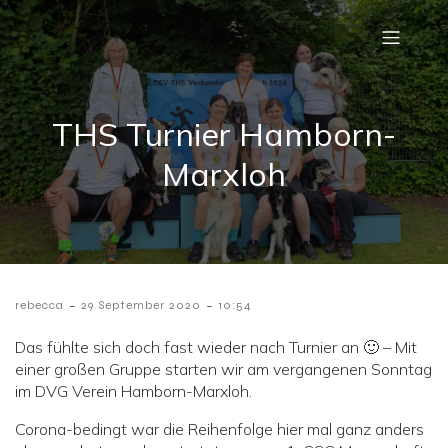
THS Turnier Hamborn-
Marxloh
-
-
rebecca
29 September 2020
10:54
Das fühlte sich doch fast wieder nach Turnier an 🙂 – Mit
einer großen Gruppe starten wir am vergangenen Sonntag
im DVG Verein Hamborn-Marxloh.
Corona-bedingt war die Reihenfolge hier mal ganz anders