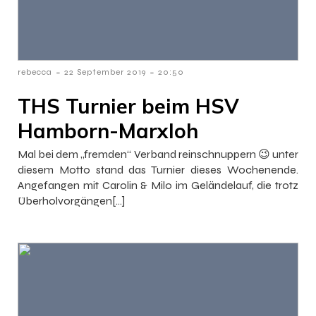
-
-
rebecca
22 September 2019
20:50
THS Turnier beim HSV
Hamborn-Marxloh
Mal bei dem „fremden“ Verband reinschnuppern 😉 unter
diesem Motto stand das Turnier dieses Wochenende.
Angefangen mit Carolin & Milo im Geländelauf, die trotz
Überholvorgängen[…]